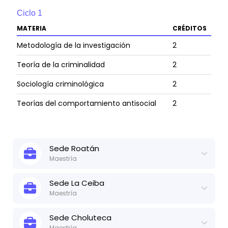
Ciclo
1
MATERIA
CRÉDITOS
Metodología de la investigación
2
Teoría de la criminalidad
2
Sociología criminológica
2
Teorías del comportamiento antisocial
2
Ciclo
2
Sede
Roatán
Maestría
MATERIA
CRÉDITOS
Actualizado:
3 de jul, 2025
Ver ficha técnica
Métodos de análisis en ciencias
Sede
La Ceiba
3
criminológicas
Maestría
Ciclo
0
Criminalidad
3
Actualizado:
3 de jul, 2025
Ver ficha técnica
Sede
Choluteca
MATERIA
CRÉDITOS
Maestría