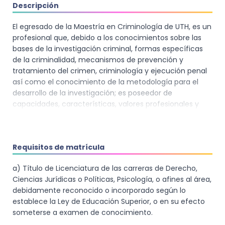
Descripción
El egresado de la Maestría en Criminología de UTH, es un
profesional que, debido a los conocimientos sobre las
bases de la investigación criminal, formas específicas
de la criminalidad, mecanismos de prevención y
tratamiento del crimen, criminología y ejecución penal
así como el conocimiento de la metodología para el
desarrollo de la investigación; es poseedor de
capacidades, características, valores profesionales y
personales que le permiten abordar los diferentes
problemas relacionados al abordaje de la criminalidad y
su control social.
Requisitos de matrícula
Conocimientos
a) Título de Licenciatura de las carreras de Derecho,
El profesional de la Criminología de UTH, es un
Ciencias Jurídicas o Políticas, Psicología, o afines al área,
profesional que a lo largo de su formación adquiriría los
debidamente reconocido o incorporado según lo
conocimientos científicos en su área de estudio, entre
establece la Ley de Educación Superior, o en su efecto
los que destacan:
someterse a examen de conocimiento.
1. Conocimiento de las teorías explicativas del