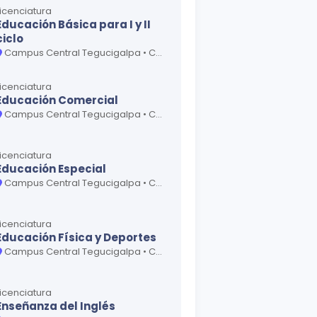
Licenciatura
Educación Básica para I y II
ciclo
Campus Central Tegucigalpa • Centro Regional Universitario Choluteca • Centro Regional Universitario Danlí • Centro Regional Universitario Gracias • Centro Regional Universitario Juticalpa • Centro Regional Universitario La Esperanza • Centro Regional Universitario Santa Bárbara • Centro Universitario Regional La Ceiba • Centro Universitario Regional San Pedro Sula
Licenciatura
Educación Comercial
Campus Central Tegucigalpa • Centro Universitario Regional San Pedro Sula • Centro Universitario Regional Santa Rosa de Copán
Licenciatura
Educación Especial
Campus Central Tegucigalpa • Centro Universitario Regional San Pedro Sula
Licenciatura
Educación Física y Deportes
Campus Central Tegucigalpa • Centro Universitario Regional San Pedro Sula
Licenciatura
Enseñanza del Inglés