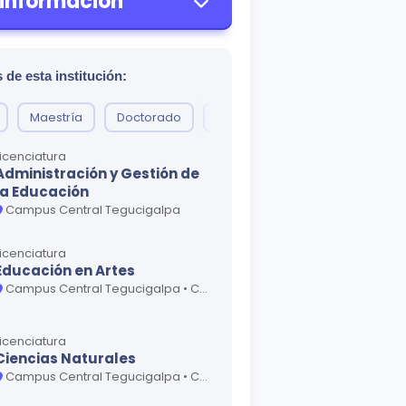
 información
 de esta institución:
Maestría
Doctorado
Profesorado
Diplomado
Licenciatura
Administración y Gestión de
la Educación
Campus Central Tegucigalpa
ional La Ceiba
Centro Regional Universitario Choluteca
C
Licenciatura
Educación en Artes
Campus Central Tegucigalpa • Centro Universitario Regional San Pedro Sula
Licenciatura
Ciencias Naturales
Campus Central Tegucigalpa • Centro Universitario Regional La Ceiba • Centro Universitario Regional Santa Rosa de Copán