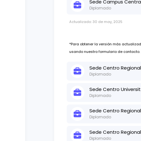
Sede
Campus Central
presenciales estipuladas en algu
Diplomado
Actualizado:
30 de may, 2025
*Para obtener la versión más actualiz
usando nuestro formulario de contacto.
Sede
Centro Regional 
Diplomado
Actualizado:
30 de may, 2025
Sede
Centro Universit
Diplomado
Actualizado:
30 de may, 2025
*Para obtener la versión más actualiz
Sede
Centro Regional
usando nuestro formulario de contacto.
Diplomado
Actualizado:
30 de may, 2025
*Para obtener la versión más actualiz
Sede
Centro Regional 
usando nuestro formulario de contacto.
Diplomado