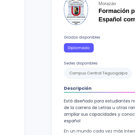
Curso vocacional
Ciencias Sociales
Morazán
Formación p
Ingenierías y Arquitectura
Español com
Letras
Grados disponibles
Recursos Naturales
Diplomado
Sedes disponibles
Campus Central Tegucigalpa
Descripción
Está diseñado para estudiantes 
de la carrera de Letras u otras 
ampliar sus capacidades y conoc
español
En un mundo cada vez más interc