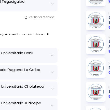
 Tegucigalpa
nos módulos.
Ver ficha técnica
ada, recomendamos contactar a la U
Universitario Danlí
Ver ficha técnica
ario Regional La Ceiba
Ver ficha técnica
ada, recomendamos contactar a la U
 Universitario Choluteca
Ver ficha técnica
ada, recomendamos contactar a la U
Universitario Juticalpa