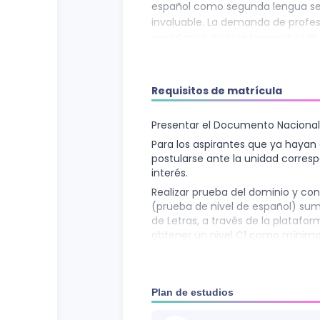
español como segunda lengua se 
invaluable. La demanda de profes
enseñanza de esta lengua ha ido
contextos educativos formales c
comunitarios. Es en este context
Formación en Enseñanza del Esp
Requisitos de matrícula
propuesta académica diseñada pa
las herramientas pedagógicas y 
Presentar el Documento Nacional 
impartir clases efectivas y dinám
Para los aspirantes que ya hayan 
postularse ante la unidad corres
interés.
Realizar prueba del dominio y co
(prueba de nivel de español) su
de Letras, a través de la platafor
obtener un nivel C1 como mínimo e
el departamento académico anali
Llenar formulario de compromiso 
diplomado en el tiempo estipulad
Plan de estudios
Disponer del equipo tecnológico b
módulos en formato virtual, así c