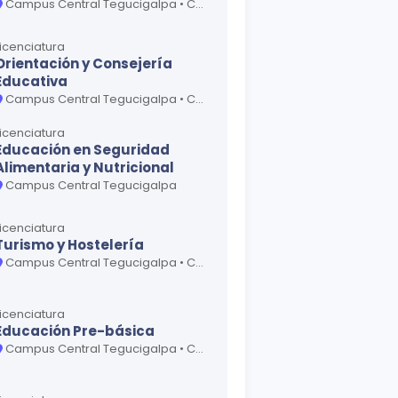
Campus Central Tegucigalpa • Centro Regional Universitario La Esperanza • Centro Universitario Regional La Ceiba • Centro Universitario Regional San Pedro Sula • Centro Universitario Regional Santa Rosa de Copán
Licenciatura
Orientación y Consejería
Educativa
Campus Central Tegucigalpa • Centro Universitario Regional San Pedro Sula
Licenciatura
Educación en Seguridad
Alimentaria y Nutricional
Campus Central Tegucigalpa
Licenciatura
Turismo y Hostelería
Campus Central Tegucigalpa • Centro Universitario Regional La Ceiba • Centro Universitario Regional San Pedro Sula
Licenciatura
Educación Pre-básica
Campus Central Tegucigalpa • Centro Regional Universitario Choluteca • Centro Regional Universitario Danlí • Centro Regional Universitario Gracias • Centro Regional Universitario Juticalpa • Centro Regional Universitario La Esperanza • Centro Regional Universitario Santa Bárbara • Centro Universitario Regional La Ceiba • Centro Universitario Regional San Pedro Sula • Centro Universitario Regional Santa Rosa de Copán