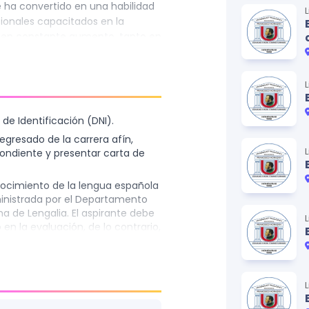
ha convertido en una habilidad
ionales capacitados en la
 en constante aumento, tanto en
omo en entornos laborales y
o que surge el Diplomado de
añol como Segunda Lengua, una
ra dotar a los participantes de
metodológicas necesarias para
de Identificación (DNI).
icas en este ámbito.
egresado de la carrera afín,
pondiente y presentar carta de
nocimiento de la lengua española
ministrada por el Departamento
ma de Lengalia. El aspirante debe
n la evaluación, de lo contrario,
zará cada uno de los casos.
que garantice la culminación del
o.
ásico para el desarrollo de los
omo de tiempo para las visitas