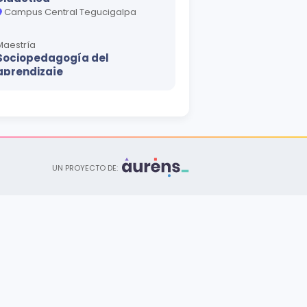
Campus Central Tegucigalpa
Maestría
Sociopedagogía del
aprendizaje
Campus Central Tegucigalpa
Maestría
Política y Gestión de la
Educación
Campus Central Tegucigalpa
UN PROYECTO DE:
Maestría
Enseñanza de Lenguas con
Orientación en Español
Campus Central Tegucigalpa
Maestría
Educación Física
Campus Central Tegucigalpa