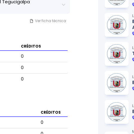
 Tegucigalpa
Ver ficha técnica
CRÉDITOS
0
0
0
CRÉDITOS
0
0