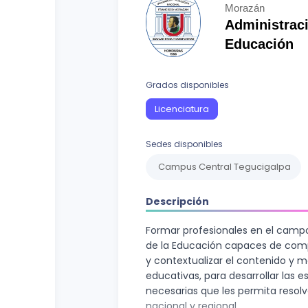
Curso vocacional
Ciencias Sociales
Morazán
Administraci
Ingenierías y Arquitectura
Educación
Letras
Grados disponibles
Recursos Naturales
Licenciatura
Sedes disponibles
Campus Central Tegucigalpa
Descripción
Formar profesionales en el campo
de la Educación capaces de com
y contextualizar el contenido y m
educativas, para desarrollar las e
necesarias que les permita resolv
nacional y regional.