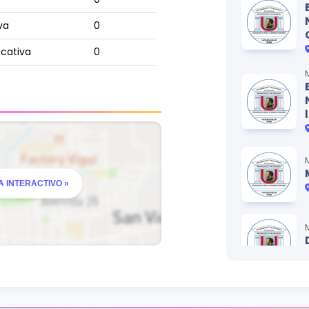
va
0
ucativa
0
0
CRÉDITOS
0
 INTERACTIVO »
0
0
0
l
0