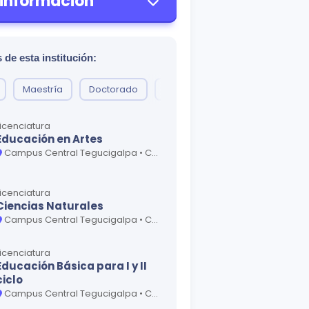
 información
 de esta institución:
Maestría
Doctorado
Profesorado
Diplomado
Licenciatura
Educación en Artes
Campus Central Tegucigalpa • Centro Universitario Regional San Pedro Sula
Licenciatura
Ciencias Naturales
Campus Central Tegucigalpa • Centro Universitario Regional La Ceiba • Centro Universitario Regional Santa Rosa de Copán
Licenciatura
Educación Básica para I y II
ciclo
Campus Central Tegucigalpa • Centro Regional Universitario Choluteca • Centro Regional Universitario Danlí • Centro Regional Universitario Gracias • Centro Regional Universitario Juticalpa • Centro Regional Universitario La Esperanza • Centro Regional Universitario Santa Bárbara • Centro Universitario Regional La Ceiba • Centro Universitario Regional San Pedro Sula