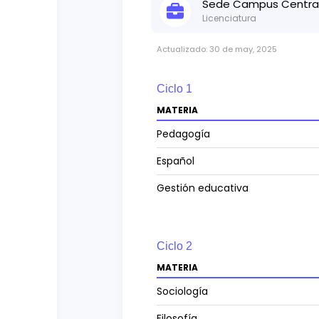
Sede
Campus Central
Licenciatura
Actualizado:
30 de may, 2025
Ciclo
1
MATERIA
Pedagogía
Español
Gestión educativa
Ciclo
2
MATERIA
Sociología
Filosofía