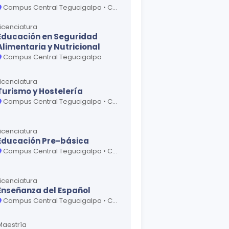
Campus Central Tegucigalpa • Centro Universitario Regional San Pedro Sula
Licenciatura
Educación en Seguridad
Alimentaria y Nutricional
Campus Central Tegucigalpa
Licenciatura
Turismo y Hostelería
Campus Central Tegucigalpa • Centro Universitario Regional La Ceiba • Centro Universitario Regional San Pedro Sula
Licenciatura
Educación Pre-básica
Campus Central Tegucigalpa • Centro Regional Universitario Choluteca • Centro Regional Universitario Danlí • Centro Regional Universitario Gracias • Centro Regional Universitario Juticalpa • Centro Regional Universitario La Esperanza • Centro Regional Universitario Santa Bárbara • Centro Universitario Regional La Ceiba • Centro Universitario Regional San Pedro Sula • Centro Universitario Regional Santa Rosa de Copán
Licenciatura
Enseñanza del Español
Campus Central Tegucigalpa • Centro Universitario Regional San Pedro Sula
Maestría