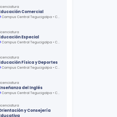
Licenciatura
Educación Comercial
Campus Central Tegucigalpa • Centro Universitario Regional San Pedro Sula • Centro Universitario Regional Santa Rosa de Copán
Licenciatura
Educación Especial
Campus Central Tegucigalpa • Centro Universitario Regional San Pedro Sula
Licenciatura
Educación Física y Deportes
Campus Central Tegucigalpa • Centro Universitario Regional San Pedro Sula
Licenciatura
Enseñanza del Inglés
Campus Central Tegucigalpa • Centro Regional Universitario La Esperanza • Centro Universitario Regional La Ceiba • Centro Universitario Regional San Pedro Sula • Centro Universitario Regional Santa Rosa de Copán
Licenciatura
Orientación y Consejería
Educativa