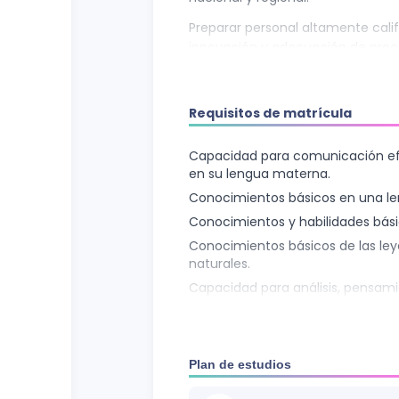
Preparar personal altamente cali
innovación y adecuación de proc
la gestión institucional, curricula
habilidades para el trabajo coleg
conocimiento.
Requisitos de matrícula
Formar profesionales con compe
procedimentales y actitudinales 
Capacidad para comunicación efe
en su lengua materna.
evaluar proyectos educativos de c
Conocimientos básicos en una le
Conocimientos y habilidades bás
Conocimientos básicos de las ley
naturales.
Capacidad para análisis, pensamie
Capacidad para utilizar las tecno
desarrollo educativo y profesional
Plan de estudios