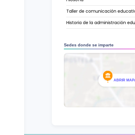
Taller de comunicación educati
Historia de la administración ed
Ciencias Naturales
Sedes donde se imparte
Ciclo
3
MATERIA
Sociología de la educación
ABRIR MAPA
Filosofía educativa
Gestión administrativa
Planificación educativa
Comportamiento organizaciona